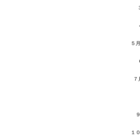
５
７
１