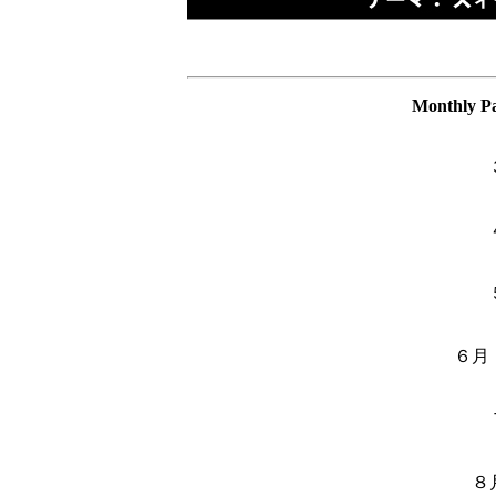
Monthly P
６月
８