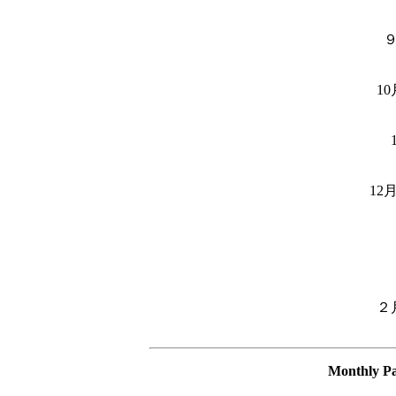
1
12
２
Monthly P