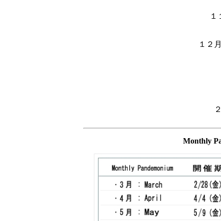
１
１２
Monthly P