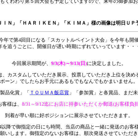
もくわわり第５回大会も予定していますので、来年の御参加お
ＪＩＮ」「ＨＡＲＩＫＥＮ」「ＫＩＭＡ」様の画像は明日ＵＰ
今年で第4回目になる「スカットルペイント大会」を今年も開
年を追うごとに、開催日が遅い時期にずれていっています・・
今回展示期間が、
9/3(木)～9/13(日)
に決定しました。
は、カスタムしていただき展示、投票していただき上位を決め
ボーン」でしたらお手元にあるもでもなんでもかまいません。
製品化賞」「
ＴＯＵＭＡ飯店賞
」「参加賞」と各賞品、まだ未
お客様は、
8/31～9/12迄にお店に持参いただくか郵送(お客様負
到着が早い順に好ポジションに展示させていただきます。
9/14以降で御指定の日にち時間、当店の商品と一緒に発送のお
願いします。御指定のないお客様は、順次発送させていただき