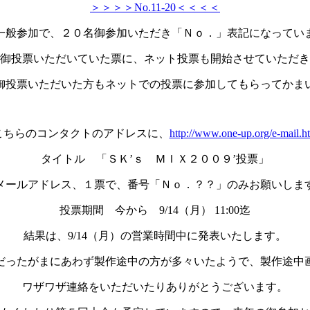
＞＞＞＞No.11-20＜＜＜＜
一般参加で、２０名御参加いただき「Ｎｏ．」表記になってい
御投票いただいていた票に、ネット投票も開始させていただき
御投票いただいた方もネットでの投票に参加してもらってかま
こちらのコンタクトのアドレスに、
http://www.one-up.org/e-mail.h
タイトル 「ＳＫ’ｓ ＭＩＸ２００９’投票」
メールアドレス、１票で、番号「Ｎｏ．？？」のみお願いしま
投票期間 今から 9/14（月） 11:00迄
結果は、9/14（月）の営業時間中に発表いたします。
だったがまにあわず製作途中の方が多々いたようで、製作途中
ワザワザ連絡をいただいたりありがとうございます。