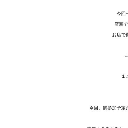
今回
店頭で
お店で
１
今回、御参加予定